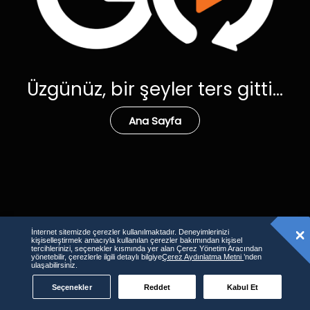
Üzgünüz, bir şeyler ters gitti...
Ana Sayfa
İnternet sitemizde çerezler kullanılmaktadır. Deneyimlerinizi
kişiselleştirmek amacıyla kullanılan çerezler bakımından kişisel
tercihlerinizi, seçenekler kısmında yer alan Çerez Yönetim Aracından
yönetebilir, çerezlerle ilgili detaylı bilgiye
Çerez Aydınlatma Metni
’nden
ulaşabilirsiniz.
Seçenekler
Reddet
Kabul Et