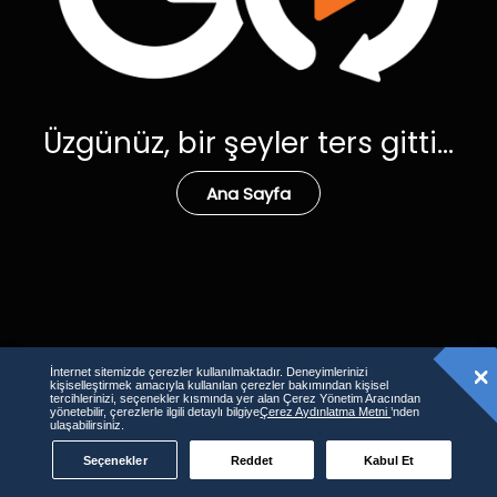
Üzgünüz, bir şeyler ters gitti...
Ana Sayfa
İnternet sitemizde çerezler kullanılmaktadır. Deneyimlerinizi
kişiselleştirmek amacıyla kullanılan çerezler bakımından kişisel
tercihlerinizi, seçenekler kısmında yer alan Çerez Yönetim Aracından
yönetebilir, çerezlerle ilgili detaylı bilgiye
Çerez Aydınlatma Metni
’nden
ulaşabilirsiniz.
Seçenekler
Reddet
Kabul Et