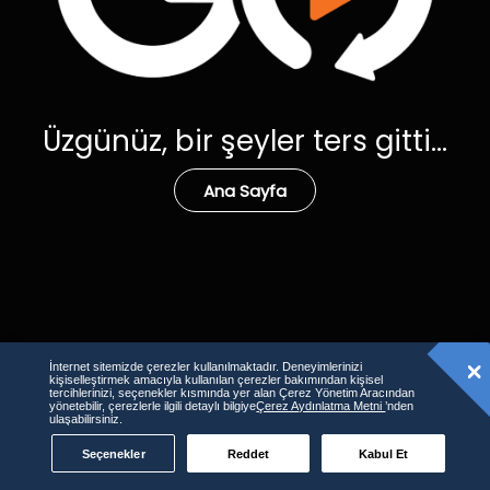
Üzgünüz, bir şeyler ters gitti...
Ana Sayfa
İnternet sitemizde çerezler kullanılmaktadır. Deneyimlerinizi
kişiselleştirmek amacıyla kullanılan çerezler bakımından kişisel
tercihlerinizi, seçenekler kısmında yer alan Çerez Yönetim Aracından
yönetebilir, çerezlerle ilgili detaylı bilgiye
Çerez Aydınlatma Metni
’nden
ulaşabilirsiniz.
Seçenekler
Reddet
Kabul Et