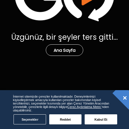
Üzgünüz, bir şeyler ters gitti...
Ana Sayfa
İnternet sitemizde çerezler kullanılmaktadır. Deneyimlerinizi
kişiselleştirmek amacıyla kullanılan çerezler bakımından kişisel
tercihlerinizi, seçenekler kısmında yer alan Çerez Yönetim Aracından
yönetebilir, çerezlerle ilgili detaylı bilgiye
Çerez Aydınlatma Metni
’nden
ulaşabilirsiniz.
Seçenekler
Reddet
Kabul Et