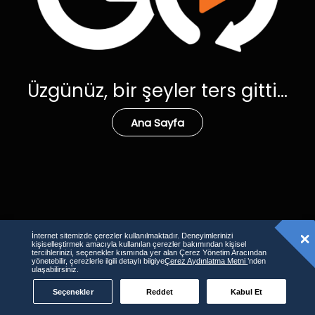
Üzgünüz, bir şeyler ters gitti...
Ana Sayfa
İnternet sitemizde çerezler kullanılmaktadır. Deneyimlerinizi
kişiselleştirmek amacıyla kullanılan çerezler bakımından kişisel
tercihlerinizi, seçenekler kısmında yer alan Çerez Yönetim Aracından
yönetebilir, çerezlerle ilgili detaylı bilgiye
Çerez Aydınlatma Metni
’nden
ulaşabilirsiniz.
Seçenekler
Reddet
Kabul Et