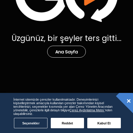
Üzgünüz, bir şeyler ters gitti...
Ana Sayfa
İnternet sitemizde çerezler kullanılmaktadır. Deneyimlerinizi
kişiselleştirmek amacıyla kullanılan çerezler bakımından kişisel
tercihlerinizi, seçenekler kısmında yer alan Çerez Yönetim Aracından
yönetebilir, çerezlerle ilgili detaylı bilgiye
Çerez Aydınlatma Metni
’nden
ulaşabilirsiniz.
Seçenekler
Reddet
Kabul Et