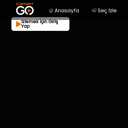
Anasayfa
Seç İzle
İzlemek İçin Giriş
Yap