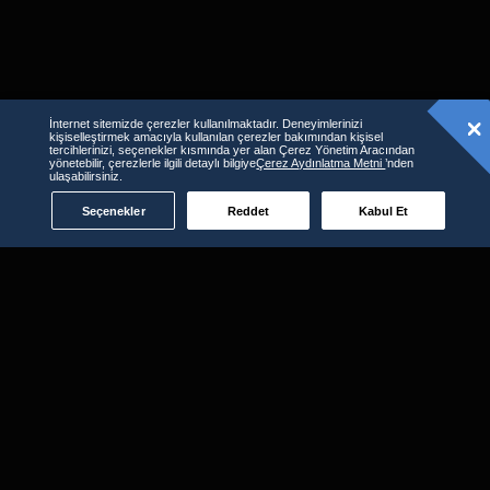
İnternet sitemizde çerezler kullanılmaktadır. Deneyimlerinizi
kişiselleştirmek amacıyla kullanılan çerezler bakımından kişisel
tercihlerinizi, seçenekler kısmında yer alan Çerez Yönetim Aracından
yönetebilir, çerezlerle ilgili detaylı bilgiye
Çerez Aydınlatma Metni
’nden
ulaşabilirsiniz.
Seçenekler
Reddet
Kabul Et
D-Smart GO'yu kullanabileceğiniz
diğer platformlar