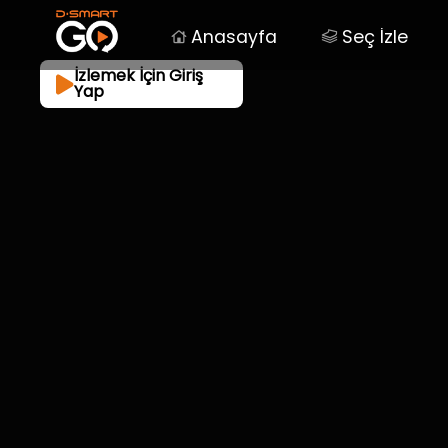
Anasayfa
Seç İzle
İzlemek İçin Giriş
Yap