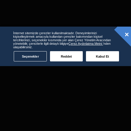
İnternet sitemizde çerezler kullanılmaktadır. Deneyimlerinizi
kişiselleştirmek amacıyla kullanılan çerezler bakımından kişisel
tercihlerinizi, seçenekler kısmında yer alan Çerez Yönetim Aracından
yönetebilir, çerezlerle ilgili detaylı bilgiye
Çerez Aydınlatma Metni
’nden
ulaşabilirsiniz.
Seçenekler
Reddet
Kabul Et
D-Smart GO'yu kullanabileceğiniz
diğer platformlar