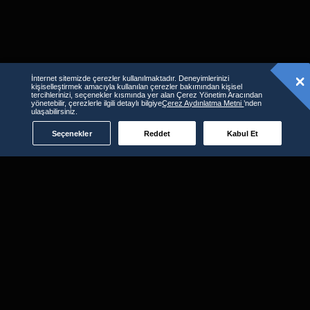
İnternet sitemizde çerezler kullanılmaktadır. Deneyimlerinizi
kişiselleştirmek amacıyla kullanılan çerezler bakımından kişisel
tercihlerinizi, seçenekler kısmında yer alan Çerez Yönetim Aracından
yönetebilir, çerezlerle ilgili detaylı bilgiye
Çerez Aydınlatma Metni
’nden
ulaşabilirsiniz.
Seçenekler
Reddet
Kabul Et
D-Smart GO'yu kullanabileceğiniz
diğer platformlar