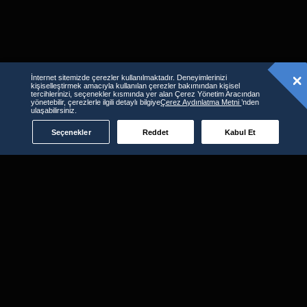
İnternet sitemizde çerezler kullanılmaktadır. Deneyimlerinizi
kişiselleştirmek amacıyla kullanılan çerezler bakımından kişisel
tercihlerinizi, seçenekler kısmında yer alan Çerez Yönetim Aracından
yönetebilir, çerezlerle ilgili detaylı bilgiye
Çerez Aydınlatma Metni
’nden
ulaşabilirsiniz.
Seçenekler
Reddet
Kabul Et
D-Smart GO'yu kullanabileceğiniz
diğer platformlar