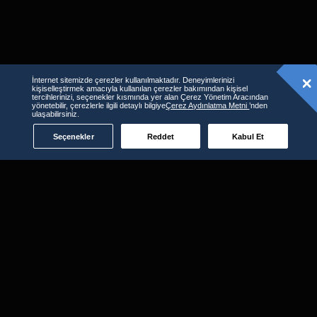
İnternet sitemizde çerezler kullanılmaktadır. Deneyimlerinizi
kişiselleştirmek amacıyla kullanılan çerezler bakımından kişisel
tercihlerinizi, seçenekler kısmında yer alan Çerez Yönetim Aracından
yönetebilir, çerezlerle ilgili detaylı bilgiye
Çerez Aydınlatma Metni
’nden
ulaşabilirsiniz.
Seçenekler
Reddet
Kabul Et
D-Smart GO'yu kullanabileceğiniz
diğer platformlar