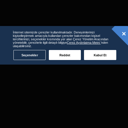
İnternet sitemizde çerezler kullanılmaktadır. Deneyimlerinizi
kişiselleştirmek amacıyla kullanılan çerezler bakımından kişisel
tercihlerinizi, seçenekler kısmında yer alan Çerez Yönetim Aracından
yönetebilir, çerezlerle ilgili detaylı bilgiye
Çerez Aydınlatma Metni
’nden
ulaşabilirsiniz.
Seçenekler
Reddet
Kabul Et
D-Smart GO'yu kullanabileceğiniz
diğer platformlar