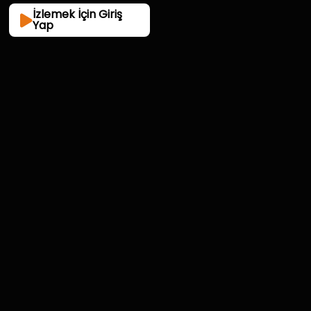
arasındaki farkı sorgulatacak.
İzlemek İçin Giriş
Yap