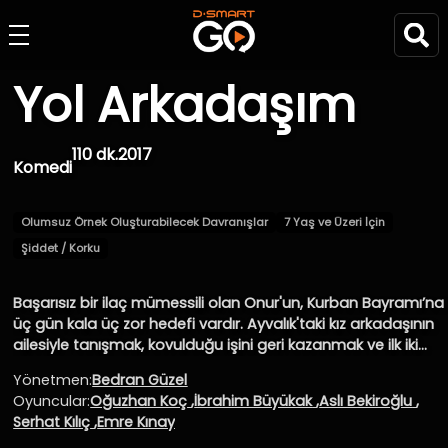
Yol Arkadaşım
110 dk.
2017
Komedi
Olumsuz Örnek Oluşturabilecek Davranışlar
7 Yaş ve Üzeri İçin
Şiddet / Korku
Başarısız bir ilaç mümessili olan Onur'un, Kurban Bayramı’na
üç gün kala üç zor hedefi vardır. Ayvalık'taki kız arkadaşının
ailesiyle tanışmak, kovulduğu işini geri kazanmak ve ilk iki
hedefi yol arkadaşı Şeref'e rağmen başarmak. Bir telefon
Yönetmen:
Bedran Güzel
uygulamasıyla tanışan ve tek ortak noktaları gidecekleri
Oyuncular:
Oğuzhan Koç
,
İbrahim Büyükak
,
Aslı Bekiroğlu
,
istikamet olan Onur ve Şeref'in eğlence ve macera dolu
Serhat Kılıç
,
Emre Kınay
yolculuğu, izleyen herkese kurduğu hayal ile yaşadığı hayat