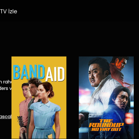
TV İzle
n rahatsız olan üç
a ders vermek amacıyla
ascal Zadi