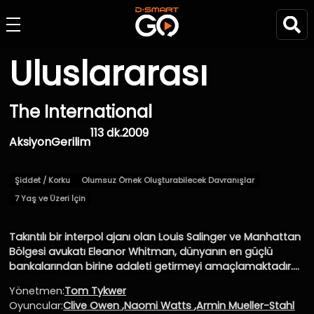
Uluslararası
The International
113 dk.
2009
Aksiyon
Gerilim
Şiddet / Korku
Olumsuz Örnek Oluşturabilecek Davranışlar
7 Yaş ve Üzeri İçin
Takıntılı bir interpol ajanı olan Louis Salinger ve Manhattan
Bölgesi avukatı Eleanor Whitman, dünyanın en güçlü
bankalarından birine adaleti getirmeyi amaçlamaktadır.
Kara para aklama, silah ticareti dahil birçok yasal olmayan
Yönetmen:
Tom Tykwer
işlemleri su yüzüne çıkarırlar.Salinger ve Whitman’ın
Oyuncular:
Clive Owen
,
Naomi Watts
,
Armin Mueller-Stahl
araştırmaları, onları Berlin’den Milano’ya oradan New York’a