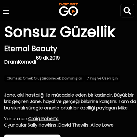
Sonsuz Güzellik
Eternal Beauty
89 dk.
2019
Dram
Komedi
Olumsuz Örnek Oluşturabilecek Davranışlar
7 Yaş ve Üzeri İçin
Jane, akıl hastalığı ile mücadele eden bir kadındır. Büyük bir
kriz geçiren Jane, hayal ve gerçeği birbirine karıştırır. Tam da
bu sıkıntılı süreçte onunla ortak bir özelliği paylaşan Mike
adında bir adamla tanışır. Gözden düşmüş bir müzisyen ve
Yönetmen:
Craig Roberts
kayıp bir ruh olan Mike ile romantik bir ilişkiye başladığında
Oyuncular:
Sally Hawkins
,
David Thewlis
,
Alice Lowe
Jane’in hayatı bambaşka bir hal alır.