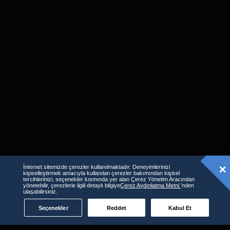
İnternet sitemizde çerezler kullanılmaktadır. Deneyimlerinizi
kişiselleştirmek amacıyla kullanılan çerezler bakımından kişisel
tercihlerinizi, seçenekler kısmında yer alan Çerez Yönetim Aracından
Benzer İçerikler
yönetebilir, çerezlerle ilgili detaylı bilgiye
Çerez Aydınlatma Metni
’nden
ulaşabilirsiniz.
Seçenekler
Reddet
Kabul Et