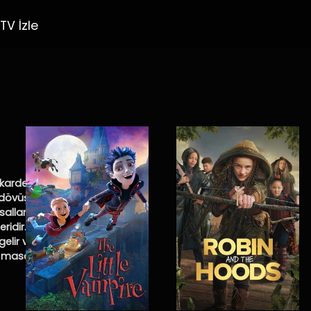
TV İzle
kardeşlerine
ç dövüşleri, amansız
allarından eksik
ridir. Gece,
elir ve hepsini kendi
in masalları gerçeğe