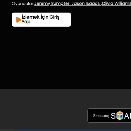
Oyuncular:
Jeremy Sumpter
,
Jason Isaacs
,
Olivia William
İzlemek İçin Giriş
Yap