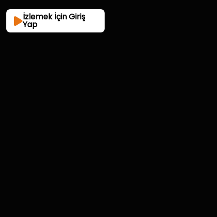
İzlemek İçin Giriş
Yap