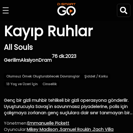
Kayıp Ruhlar
All Souls
76 dk.
2023
Gerilim
Aksiyon
Dram
Olumsuz Örnek Oluşturabilecek Davranışlar
Şiddet / Korku
13 Yaş ve Üzeri İçin
Cinsellik
Genç bir gizli muhbir tehlikeli bir gizli operasyona gönderilir.
Uyuşturucuyla Savaş'ın savunmasız piyadelerine, polis için
çalışmaya zorlanan genç suçlulara dair sınır tanımayan bir
bakış.
Yönetmen:
Emmanuelle Pickett
Oyuncular:
Mikey Madison
,
Samuel Roukin
,
Zach Villa