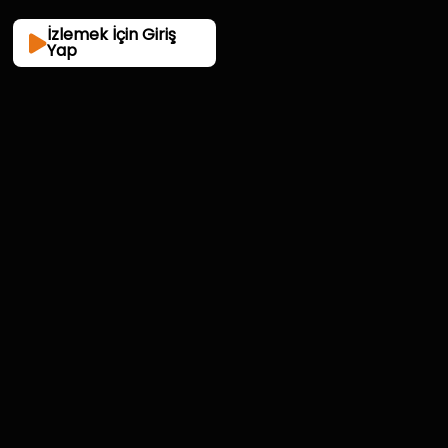
İzlemek İçin Giriş
Yap