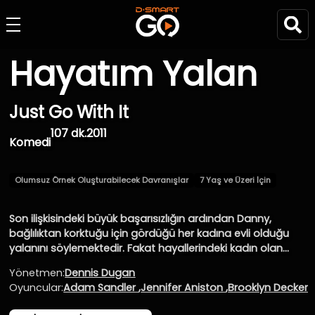
Hayatım Yalan
Just Go With It
107 dk.
2011
Komedi
Olumsuz Örnek Oluşturabilecek Davranışlar
7 Yaş ve Üzeri İçin
Son ilişkisindeki büyük başarısızlığın ardından Danny,
bağlılıktan korktuğu için gördüğü her kadına evli olduğu
yalanını söylemektedir. Fakat hayallerindeki kadın olan
Palmer ile karşılaştığında, bu yalanı söylediğine pişman olur.
Yönetmen:
Dennis Dugan
Bu nedenle Palmer’a yakında boşanacağını söyler. Palmer
Oyuncular:
Adam Sandler
,
Jennifer Aniston
,
Brooklyn Decker
ise Danny’nin karısı ile tanışma konusunda ısrar edince ne
yapacağını bilemeyen Danny, asistanı Katherine’yi karısı gibi