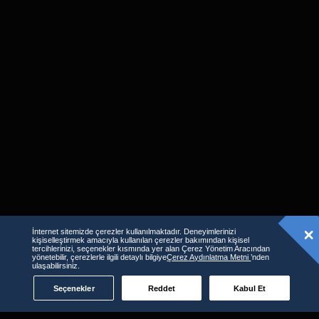
İnternet sitemizde çerezler kullanılmaktadır. Deneyimlerinizi
kişiselleştirmek amacıyla kullanılan çerezler bakımından kişisel
tercihlerinizi, seçenekler kısmında yer alan Çerez Yönetim Aracından
Benzer İçerikler
yönetebilir, çerezlerle ilgili detaylı bilgiye
Çerez Aydınlatma Metni
’nden
ulaşabilirsiniz.
Seçenekler
Reddet
Kabul Et