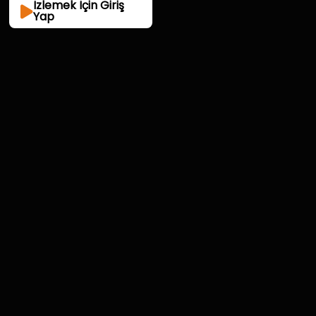
İzlemek İçin Giriş
davranması konusunda ikna eder.
Yap