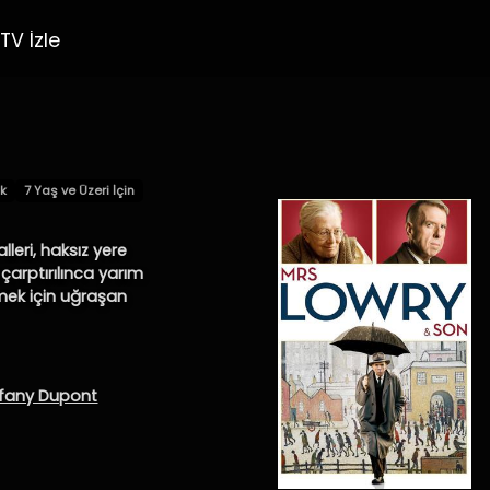
TV İzle
ik
7 Yaş ve Üzeri İçin
leri, haksız yere
çarptırılınca yarım
lemek için uğraşan
ffany Dupont