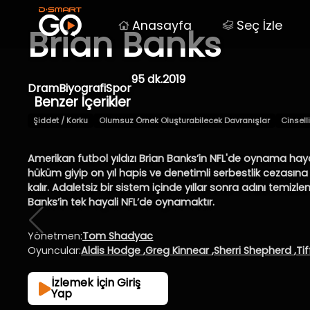
Anasayfa
Seç İzle
Brian Banks
95 dk.
2019
Dram
Biyografi
Spor
Benzer İçerikler
Şiddet / Korku
Olumsuz Örnek Oluşturabilecek Davranışlar
Cinsell
Amerikan futbol yıldızı Brian Banks’in NFL'de oynama hayal
hüküm giyip on yıl hapis ve denetimli serbestlik cezasına 
kalır. Adaletsiz bir sistem içinde yıllar sonra adını temiz
Banks’in tek hayali NFL’de oynamaktır.
Yönetmen:
Tom Shadyac
Oyuncular:
Aldis Hodge
,
Greg Kinnear
,
Sherri Shepherd
,
Ti
İzlemek İçin Giriş
Yap