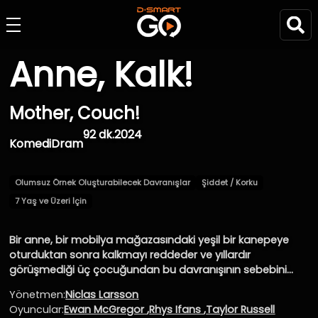
Anne, Kalk!
Mother, Couch!
92 dk.
2024
Komedi
Dram
Olumsuz Örnek Oluşturabilecek Davranışlar
Şiddet / Korku
7 Yaş ve Üzeri İçin
Bir anne, bir mobilya mağazasındaki yeşil bir kanepeye
oturduktan sonra kalkmayı reddeder ve yıllardır
görüşmediği üç çocuğundan bu davranışının sebebini
anlamalarını bekler. Mağaza yöneticilerinin yardımıyla
Yönetmen:
Niclas Larsson
kardeşler, hayatlarını değiştirecek aile gerçeklerini ortaya
Oyuncular:
Ewan McGregor
,
Rhys Ifans
,
Taylor Russell
çıkaran akıl almaz bir yolculuğa çıkarlar.