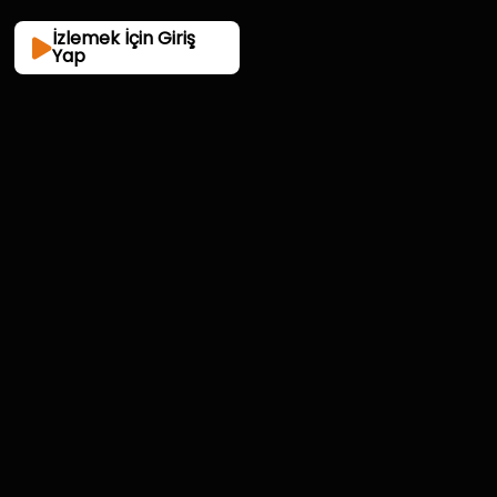
İzlemek İçin Giriş
Yap