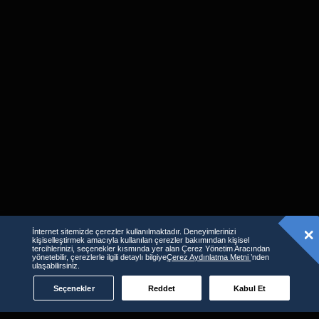
İnternet sitemizde çerezler kullanılmaktadır. Deneyimlerinizi
kişiselleştirmek amacıyla kullanılan çerezler bakımından kişisel
tercihlerinizi, seçenekler kısmında yer alan Çerez Yönetim Aracından
Benzer İçerikler
yönetebilir, çerezlerle ilgili detaylı bilgiye
Çerez Aydınlatma Metni
’nden
ulaşabilirsiniz.
Seçenekler
Reddet
Kabul Et