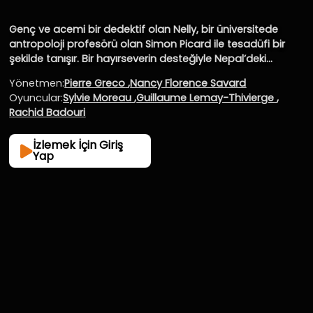
Genç ve acemi bir dedektif olan Nelly, bir üniversitede
antropoloji profesörü olan Simon Picard ile tesadüfi bir
şekilde tanışır. Bir hayırseverin desteğiyle Nepal’deki
Himalayalar’a gitmeye karar veren ikili gizemli bir yaratık
Yönetmen:
Pierre Greco
,
Nancy Florence Savard
olan Yeti’nin varlığını kanıtlamak ister. Eski bir kaşifin
Oyuncular:
Sylvie Moreau
,
Guillaume Lemay-Thivierge
,
günlüğünü rehber olarak alan Nelly ve Simon vahşi bir
Rachid Badouri
maceraya atılır.
İzlemek İçin Giriş
Yap