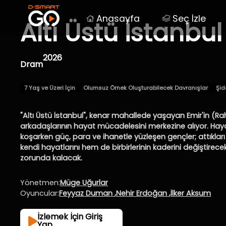
Anasayfa
Seç İzle
Altı Üstü İstanbul
2026
Dram
7 Yaş ve Üzeri İçin
Olumsuz Örnek Oluşturabilecek Davranışlar
Şid
"Altı Üstü İstanbul", kenar mahallede yaşayan Emir'in (
arkadaşlarının hayat mücadelesini merkezine alıyor. Haya
koşarken güç, para ve ihanetle yüzleşen gençler; attıkl
kendi hayatlarını hem de birbirlerinin kaderini değiştirec
zorunda kalacak.
Yönetmen:
Müge Uğurlar
Oyuncular:
Feyyaz Duman
,
Nehir Erdoğan
,
İlker Aksum
İzlemek İçin Giriş
Yap