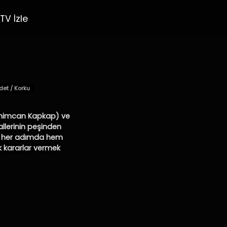
TV İzle
det / Korku
Rahimcan Kapkap) ve
llerinin peşinden
arı her adımda hem
ek kararlar vermek